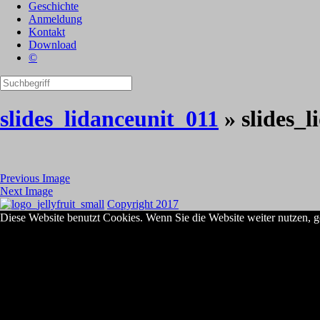
Geschichte
Anmeldung
Kontakt
Download
©
slides_lidanceunit_011
» slides_l
Previous Image
Next Image
Copyright 2017
Diese Website benutzt Cookies. Wenn Sie die Website weiter nutzen, g